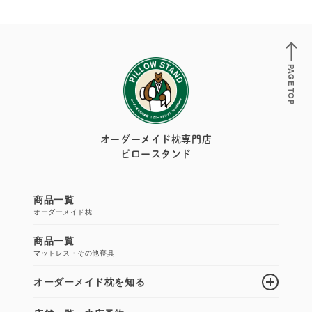
PAGE TOP
オーダーメイド枕専門店
ピロースタンド
商品一覧
オーダーメイド枕
商品一覧
マットレス・その他寝具
オーダーメイド枕を知る