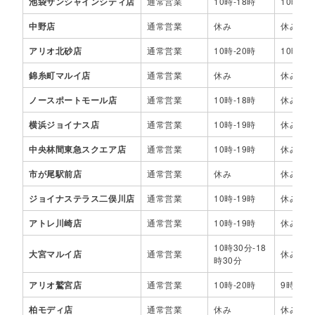
池袋サンシャインシティ店
通常営業
10時-18時
10時-1
中野店
通常営業
休み
休み
アリオ北砂店
通常営業
10時-20時
10時-2
錦糸町マルイ店
通常営業
休み
休み
ノースポートモール店
通常営業
10時-18時
休み
横浜ジョイナス店
通常営業
10時-19時
休み
中央林間東急スクエア店
通常営業
10時-19時
休み
市が尾駅前店
通常営業
休み
休み
ジョイナステラス二俣川店
通常営業
10時-19時
休み
アトレ川崎店
通常営業
10時-19時
休み
10時30分-18
大宮マルイ店
通常営業
休み
時30分
アリオ鷲宮店
通常営業
10時-20時
9時-20
柏モディ店
通常営業
休み
休み