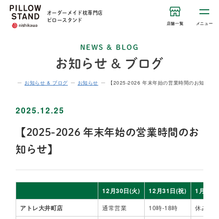
オーダーメイド枕専門店
ピロースタンド
店舗一覧
メニュー
NEWS & BLOG
お知らせ & ブログ
ホーム
お知らせ & ブログ
お知らせ
【2025-2026 年末年始の営業時間のお知らせ
2025.12.25
【2025-2026 年末年始の営業時間のお
知らせ】
12月30日(火)
12月31日(祝)
1月1日
アトレ大井町店
通常営業
10時-18時
休み