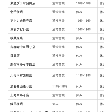
東急プラザ蒲田店
通常営業
10時-19時
休み
北千住店
通常営業
休み
休み
アトレ吉祥寺店
通常営業
10時-19時
休み
赤羽アピレ店
通常営業
10時-19時
休み
秋葉原店
通常営業
休み
休み
吉祥寺中道通り店
通常営業
休み
休み
目黒店
通常営業
休み
休み
新宿マルイ本館店
通常営業
休み
休み
ルミネ有楽町店
通常営業
11時-18時
休み
渋谷青山通り店
11時-18時
休み
休み
上野マルイ店
通常営業
休み
休み
飯田橋店
休み
休み
休み