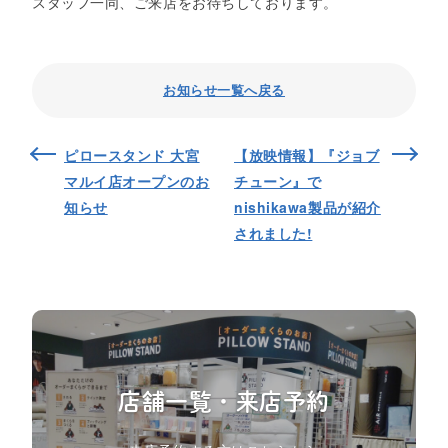
スタッフ一同、ご来店をお待ちしております。
お知らせ一覧へ戻る
ピロースタンド 大宮
【放映情報】『ジョブ
マルイ店オープンのお
チューン』で
知らせ
nishikawa製品が紹介
されました!
店舗一覧・来店予約