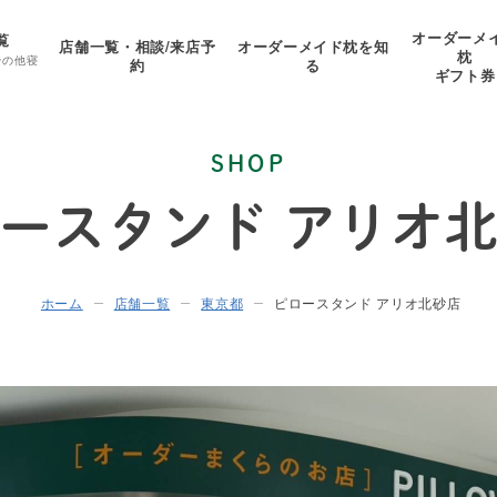
オーダーメ
覧
店舗一覧・相談/来店予
オーダーメイド枕を知
枕
その他寝
約
る
ギフト券
SHOP
ースタンド アリオ
ホーム
店舗一覧
東京都
ピロースタンド アリオ北砂店