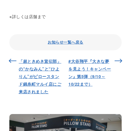
※詳しくは店舗まで
お知らせ一覧へ戻る
「超ときめき宣伝部」
#大谷翔平『大きな夢
の“かなみん”と“ひよ
を見よう！キャンペー
りん”がピロースタン
ン』第5弾（9/10～
ド錦糸町マルイ店にご
10/22まで）
来店されました