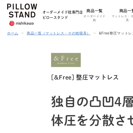
商品一覧
商品一
オーダーメイド枕専門店
オーダーメイド
マットレス・
ピロースタンド
枕
具
ホーム
商品一覧
（マットレス・その他寝具）
&Free整圧マットレ
[&Free] 整圧マットレス
独自の凸凹4
体圧を
分散さ