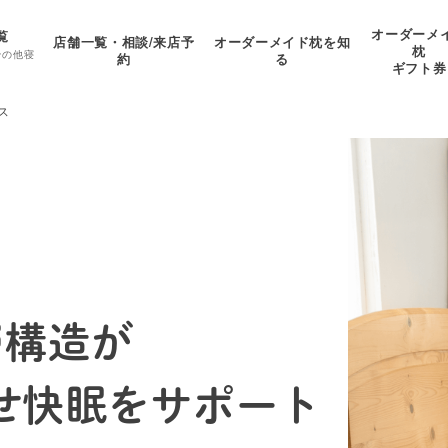
オーダーメ
覧
店舗一覧・相談/来店予
オーダーメイド枕を知
枕
その他寝
約
る
ギフト券
ス
層構造が
せ快眠をサポート