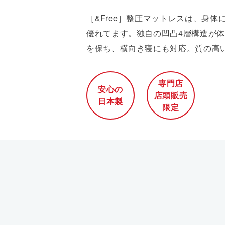
［&Free］整圧マットレスは、身
優れてます。独自の凹凸4層構造が
を保ち、横向き寝にも対応。質の高
専門店
安心の
店頭販売
日本製
限定